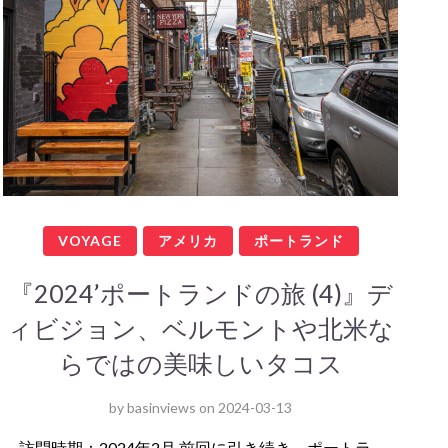
VOYAGE
アメリカ
ポートランド
『2024’ポートランドの旅 (4)』デ
ィビジョン、ベルモントや北米な
らではの美味しいタコス
by
basinviews
on
2024-03-13
訪問時期：2024年2月 前回に引き続き、ポートラ…