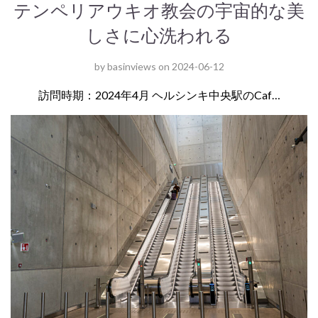
テンペリアウキオ教会の宇宙的な美
しさに心洗われる
by
basinviews
on
2024-06-12
訪問時期：2024年4月 ヘルシンキ中央駅のCaf…