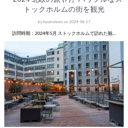
トックホルムの街を観光
by
basinviews
on
2024-06-17
訪問時期：2024年5月 ストックホルムで訪れた観…