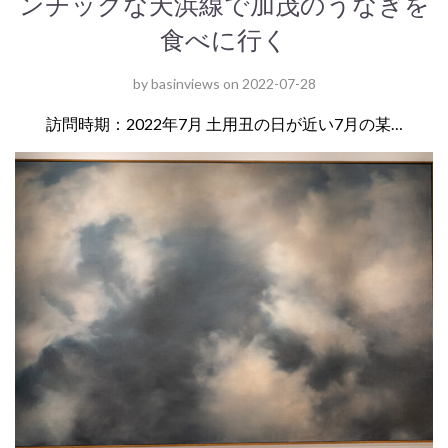
ンチックな天浜線で加茂のうなぎを
食べに行く
by
basinviews
on
2022-07-28
訪問時期：2022年7月 土用丑の日が近い7月の某…