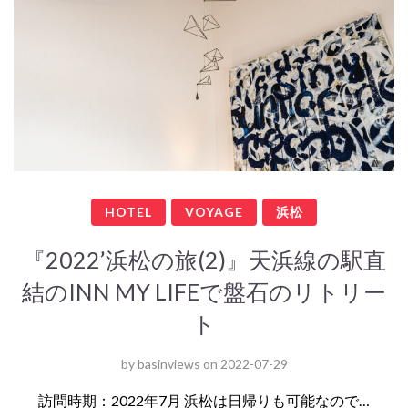
HOTEL
VOYAGE
浜松
『2022’浜松の旅(2)』天浜線の駅直
結のINN MY LIFEで盤石のリトリー
ト
by
basinviews
on
2022-07-29
訪問時期：2022年7月 浜松は日帰りも可能なので…