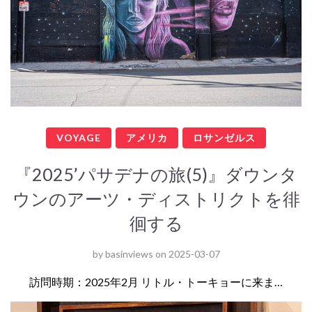
VOYAGE
アメリカ
ロサンゼルス
『2025’パサデナの旅(5)』ダウンタ
ウンのアーツ・ディストリクトを徘
徊する
by
basinviews
on
2025-03-07
訪問時期：2025年2月 リトル・トーキョーに来ま…