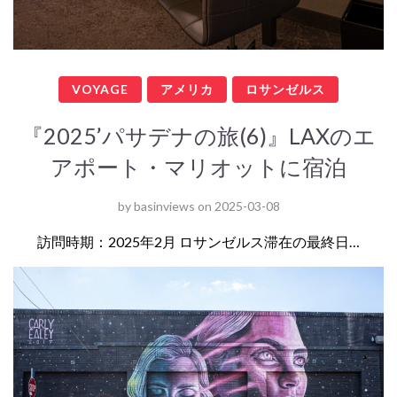
VOYAGE
アメリカ
ロサンゼルス
『2025’パサデナの旅(6)』LAXのエ
アポート・マリオットに宿泊
by
basinviews
on
2025-03-08
訪問時期：2025年2月 ロサンゼルス滞在の最終日…