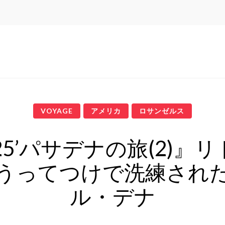
VOYAGE
アメリカ
ロサンゼルス
25’パサデナの旅(2)』
うってつけで洗練され
ル・デナ