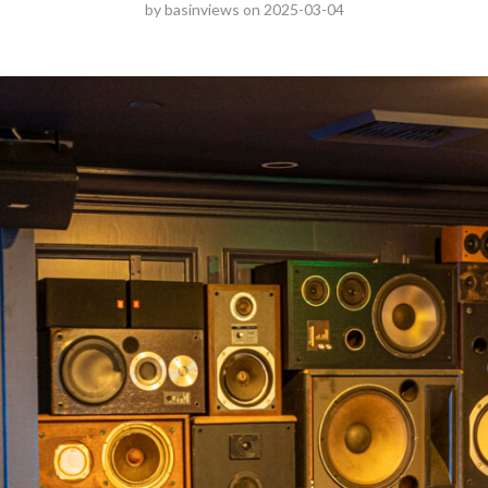
by
basinviews
on
2025-03-04