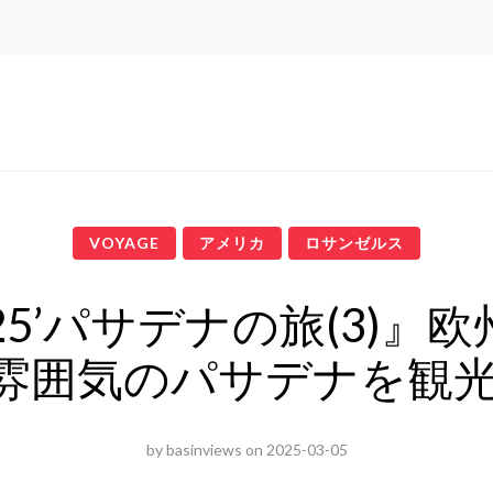
VOYAGE
アメリカ
ロサンゼルス
25’パサデナの旅(3)』
雰囲気のパサデナを観
by
basinviews
on
2025-03-05