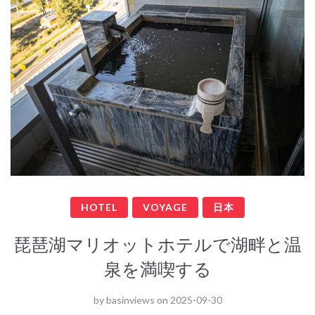
HOTEL
VOYAGE
日本
琵琶湖マリオットホテルで湖畔と温
泉を満喫する
by
basinviews
on
2025-09-30