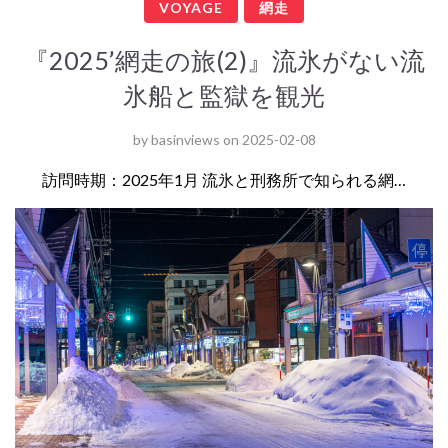
VOYAGE
網走
『2025’網走の旅(2)』流氷がない流
氷船と監獄を観光
by
basinviews
on
2025-02-08
訪問時期：2025年1月 流氷と刑務所で知られる網…