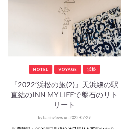
HOTEL
VOYAGE
浜松
『2022’浜松の旅(2)』天浜線の駅
直結のINN MY LIFEで盤石のリト
リート
by
basinviews
on
2022-07-29
訪問時期：2022年7月 浜松は日帰りも可能なので…