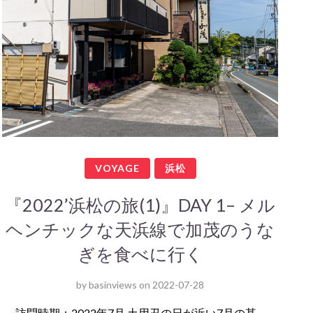
VOYAGE
浜松
『2022’浜松の旅(1)』DAY 1– メル
ヘンチックな天浜線で加茂のうな
ぎを食べに行く
by
basinviews
on
2022-07-28
訪問時期：2022年7月 土用丑の日が近い7月の某…