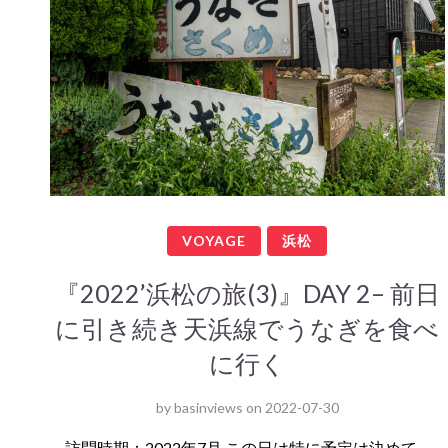
VOYAGE
浜松
『2022’浜松の旅(3)』DAY 2– 前日
に引き続き天浜線でうなぎを食べ
に行く
by
basinviews
on
2022-07-30
訪問時期：2022年7月 この日は特に予定は決めて…