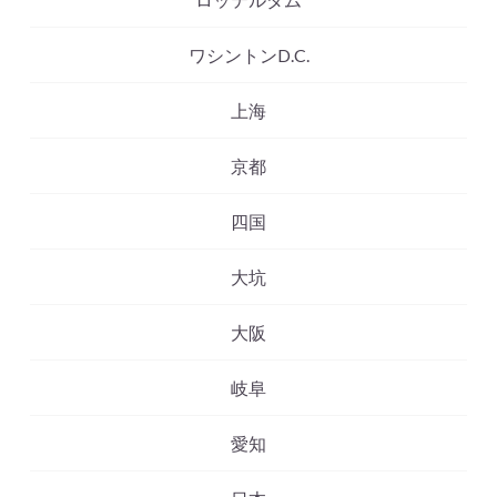
ワシントンD.C.
上海
京都
四国
大坑
大阪
岐阜
愛知