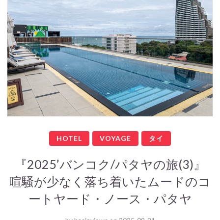
HOTEL
VOYAGE
タイ
『2025’バンコク/パタヤの旅(3)』
喧騒が少なく落ち着いたムードのコ
ートヤード・ノース・パタヤ