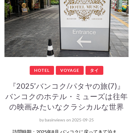
HOTEL
VOYAGE
タイ
『2025’バンコク/パタヤの旅(7)』
バンコクのホテル・ミューズは往年
の映画みたいなクラシカルな世界
by
basinviews
on
2025-09-25
訪問時期：2025年8月 バンコクに戻ってきて泊ま…