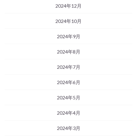
2024年12月
2024年10月
2024年9月
2024年8月
2024年7月
2024年6月
2024年5月
2024年4月
2024年3月