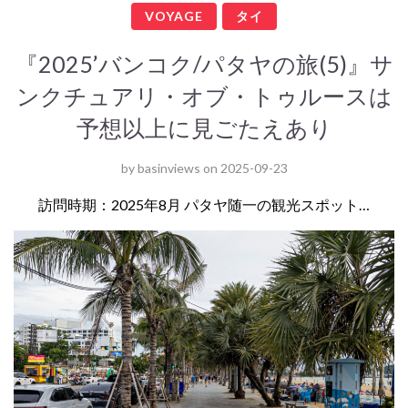
VOYAGE
タイ
『2025’バンコク/パタヤの旅(5)』サ
ンクチュアリ・オブ・トゥルースは
予想以上に見ごたえあり
by
basinviews
on
2025-09-23
訪問時期：2025年8月 パタヤ随一の観光スポット…