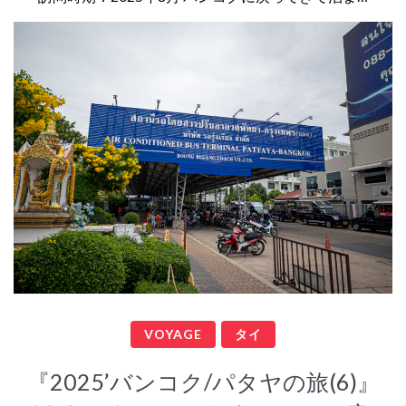
VOYAGE
タイ
『2025’バンコク/パタヤの旅(6)』