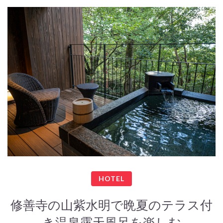
HOTEL
修善寺の山紫水明で晩夏のテラス付
き温泉露天風呂を楽しむ