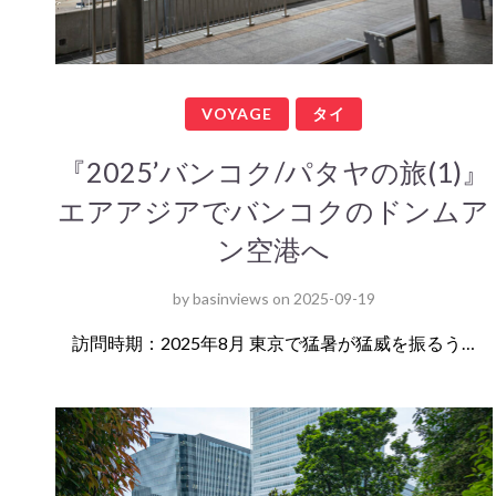
VOYAGE
タイ
『2025’バンコク/パタヤの旅(1)』
エアアジアでバンコクのドンムア
ン空港へ
by
basinviews
on
2025-09-19
訪問時期：2025年8月 東京で猛暑が猛威を振るう…