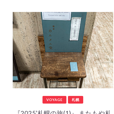
VOYAGE
札幌
『2025’札幌の旅(1)』 またもや札