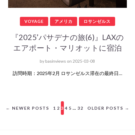
VOYAGE
アメリカ
ロサンゼルス
『2025’パサデナの旅(6)』LAXの
エアポート・マリオットに宿泊
by
basinviews
on
2025-03-08
訪問時期：2025年2月 ロサンゼルス滞在の最終日…
← NEWER POSTS
1
2
3
4
5
…
32
OLDER POSTS →