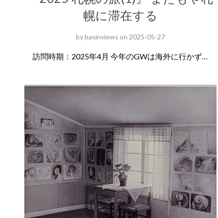
幌に滞在する
by
basinviews
on
2025-05-27
訪問時期：2025年4月 今年のGWは海外に行かず…