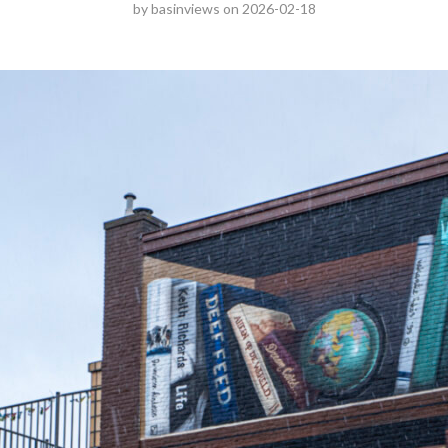
by
basinviews
on
2026-02-18