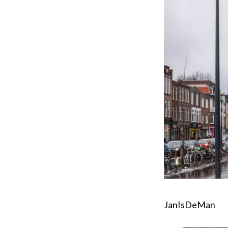
JanIsDeMan