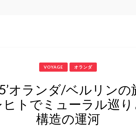
VOYAGE
オランダ
25’オランダ/ベルリンの旅
レヒトでミューラル巡り
構造の運河