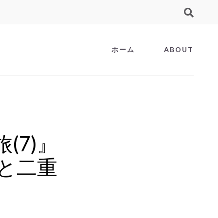
ホーム
ABOUT
(7)』
と二重