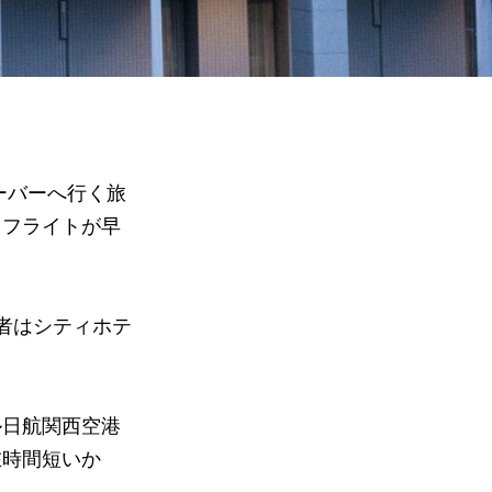
ーバーへ行く旅
もフライトが早
者はシティホテ
ル日航関西空港
在時間短いか