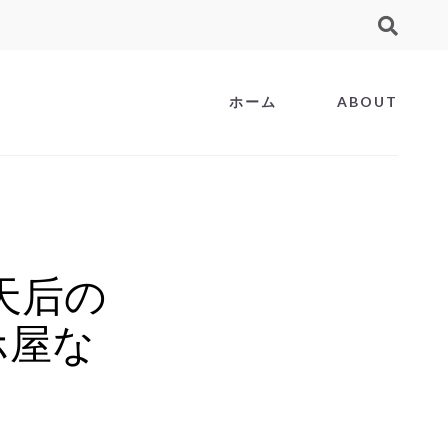
ホーム
ABOUT
』天后の
ホ屋な