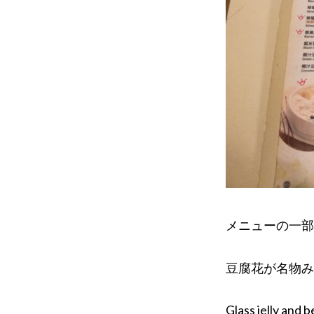
メニューの一部
豆腐花が名物み
G
lass jelly 