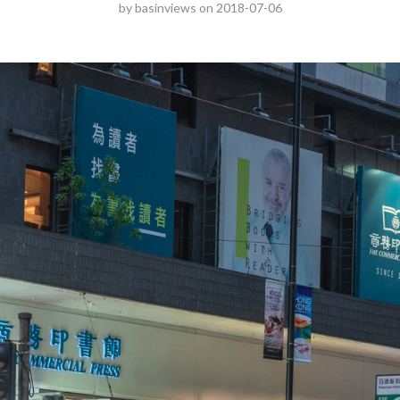
by
basinviews
on
2018-07-06