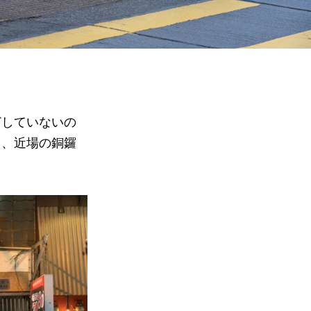
どしていないの
と、近場の銅鑼