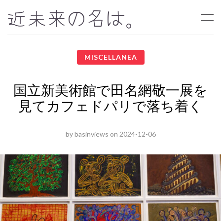
近未来の名は。
MISCELLANEA
国立新美術館で田名網敬一展を
見てカフェドパリで落ち着く
by
basinviews
on
2024-12-06