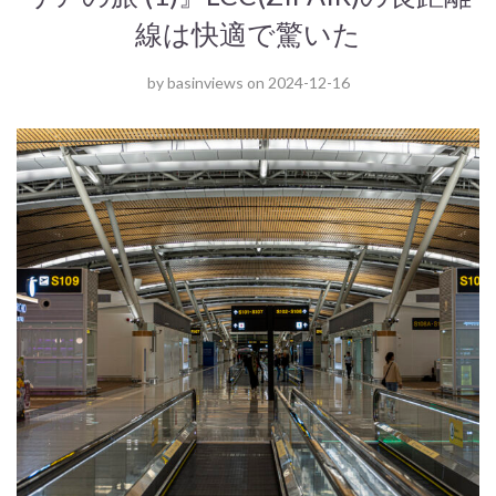
線は快適で驚いた
by
basinviews
on
2024-12-16