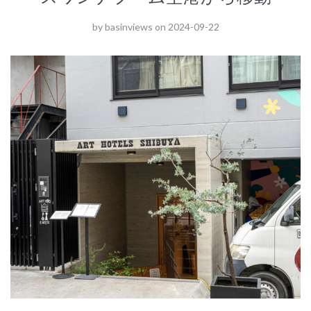
by
basinviews
on
2024-09-22