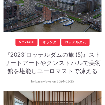
VOYAGE
オランダ
ロッテルダム
『2023’ロッテルダムの旅 (5)』スト
リートアートやクンストハルで美術
館を堪能しユーロマストで凍える
by
basinviews
on
2024-01-25