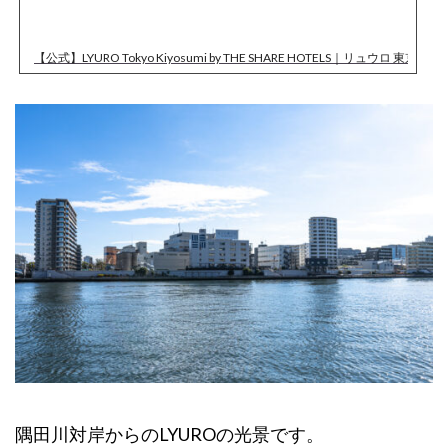
【公式】LYURO Tokyo Kiyosumi by THE SHARE HOTELS｜リュウロ 東
16 Use
隅田川対岸からのLYUROの光景です。